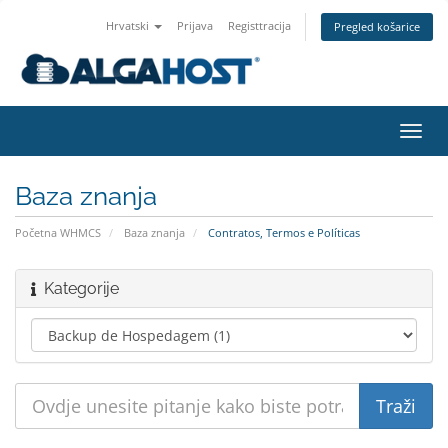
Hrvatski
Prijava
Registtracija
Pregled košarice
Preba
navig
Baza znanja
Početna WHMCS
Baza znanja
Contratos, Termos e Políticas
Kategorije