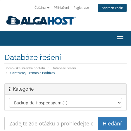
Čeština
Přihlášení
Registrace
Zobrazit košík
Přep
navig
Databáze řešení
Domovská stránka portálu
Databáze řešení
Contratos, Termos e Políticas
Kategorie