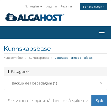
Norwegian
Logg inn
Registrer
Se handlevogn »
Bytt
navig
Kunnskapsbase
Kundeområdet
Kunnskapsbase
Contratos, Termos e Políticas
Kategorier