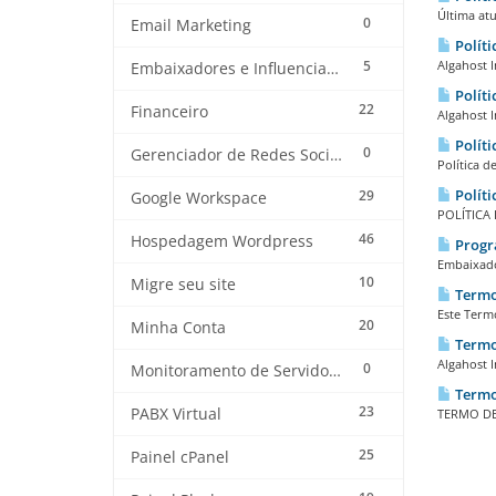
Última atu
0
Email Marketing
Políti
5
Algahost I
Embaixadores e Influenciadores
Políti
22
Financeiro
Algahost I
Políti
0
Gerenciador de Redes Sociais
Política d
Políti
29
Google Workspace
POLÍTICA 
46
Hospedagem Wordpress
Progra
Embaixador
10
Migre seu site
Termo 
Este Term
20
Minha Conta
Termo 
Algahost I
0
Monitoramento de Servidores
Termo 
23
PABX Virtual
TERMO DE 
25
Painel cPanel