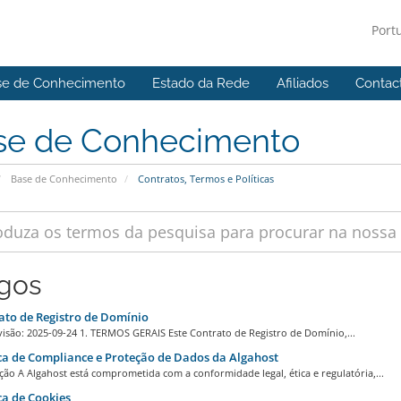
Port
se de Conhecimento
Estado da Rede
Afiliados
Contac
se de Conhecimento
Base de Conhecimento
Contratos, Termos e Políticas
igos
to de Registro de Domínio
visão: 2025-09-24 1. TERMOS GERAIS Este Contrato de Registro de Domínio,...
ca de Compliance e Proteção de Dados da Algahost
ção A Algahost está comprometida com a conformidade legal, ética e regulatória,...
ca de Cookies