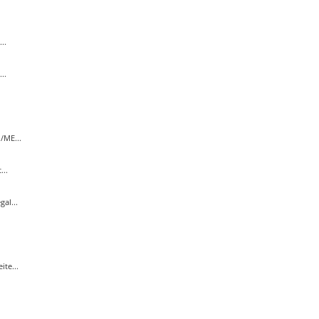
..
..
/ME...
..
al...
te...