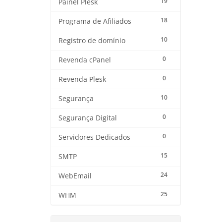
19
Painel Plesk
18
Programa de Afiliados
10
Registro de domínio
0
Revenda cPanel
0
Revenda Plesk
10
Segurança
0
Segurança Digital
0
Servidores Dedicados
15
SMTP
24
WebEmail
25
WHM