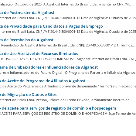
alização: Outubro de 2025 A Algahost Internet do Brasil Ltda., inscrita no CNPJ/ME...
ca de Postmaster da Algahost
nternet do Brasil Ltda. CNPJ/ME 20.449.500/0001-12 Data de Vigência: Outubro de 2025.
ca de Privacidade para Candidatos a Vagas de Emprego
nternet do Brasil Ltda. CNPJ/ME 20.449.500/0001-12 Data de Vigência: Outubro de 2025.
ca de Reembolso da Algahost
e Reembolso da Algahost Internet do Brasil Ltda. CNPJ: 20.449.500/0001-12 1. Termos...
ca de Uso Aceitável de Recursos Ilimitados
DE USO ACEITÁVEL DE RECURSOS "ILIMITADOS" Algahost Internet do Brasil Ltda. CNPJ
ma de Embaixadores e Influenciadores da Algahost
es e Influenciadores do Futuro Digital O Programa de Parceria e Influência Algahost.
de Aceite do Programa de Afiliados Algahost
o de Aceite do Programa de Afiliados (doravante denominado "Termo") é um acordo leg
de Migração de Dados e Sites
nternet do Brasil Ltda. Pessoa Jurídica de Direito Privado, devidamente inscrita no...
de aceite para serviços de registro de domínio e hospedagem
ACEITE PARA SERVIÇOS DE REGISTRO DE DOMÍNIO E HOSPEDAGEM Este Termo de Acei