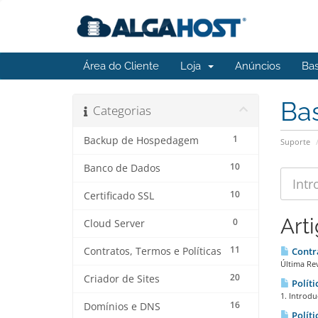
Área do Cliente
Loja
Anúncios
Ba
Ba
Categorias
1
Backup de Hospedagem
Suporte
10
Banco de Dados
10
Certificado SSL
Art
0
Cloud Server
11
Contratos, Termos e Políticas
Contra
Última Re
20
Criador de Sites
Políti
1. Introdu
16
Domínios e DNS
Políti