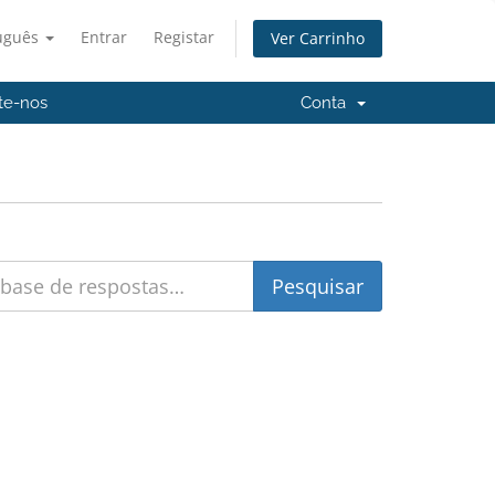
uguês
Entrar
Registar
Ver Carrinho
te-nos
Conta