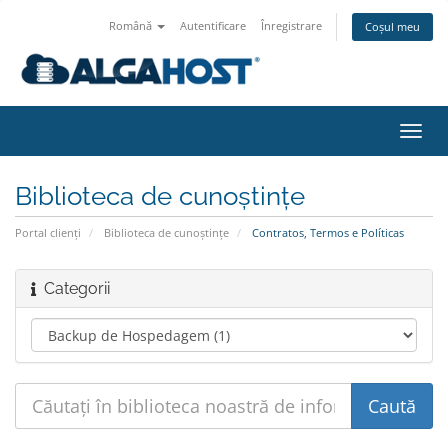
Română
Autentificare
Înregistrare
Coșul meu
Navi
Toggl
Biblioteca de cunoștințe
Portal clienți
Biblioteca de cunoștințe
Contratos, Termos e Políticas
Categorii