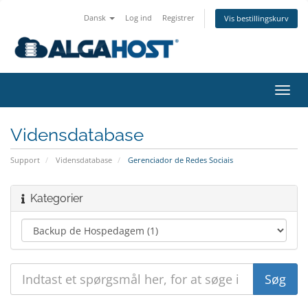
Dansk
Log ind
Registrer
Vis bestillingskurv
Skift
navig
Vidensdatabase
Support
Vidensdatabase
Gerenciador de Redes Sociais
Kategorier