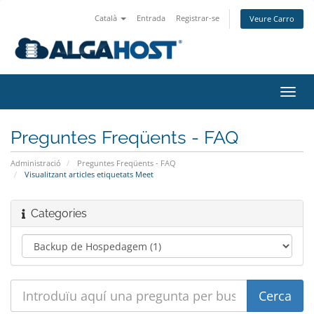
Català
Entrada
Registrar-se
Veure Carro
Canv
la
nave
Preguntes Freqüents - FAQ
Administració
Preguntes Freqüents - FAQ
Visualitzant articles etiquetats Meet
Categories