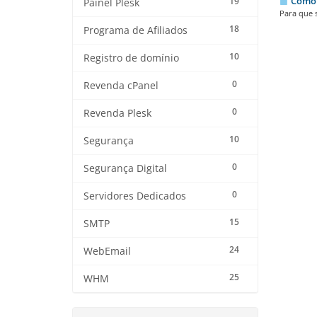
Como 
19
Painel Plesk
Para que 
18
Programa de Afiliados
10
Registro de domínio
0
Revenda cPanel
0
Revenda Plesk
10
Segurança
0
Segurança Digital
0
Servidores Dedicados
15
SMTP
24
WebEmail
25
WHM