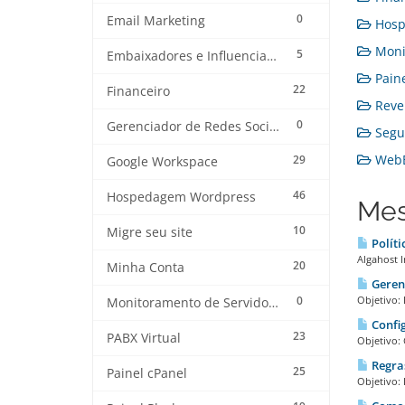
0
Email Marketing
Hosp
Monit
5
Embaixadores e Influenciadores
Paine
22
Financeiro
Reven
0
Gerenciador de Redes Sociais
Segur
WebE
29
Google Workspace
46
Hospedagem Wordpress
Mes
10
Migre seu site
Políti
Algahost I
20
Minha Conta
Gerenc
0
Objetivo: 
Monitoramento de Servidores
Confi
23
PABX Virtual
Objetivo: 
Regras
25
Painel cPanel
Objetivo: 