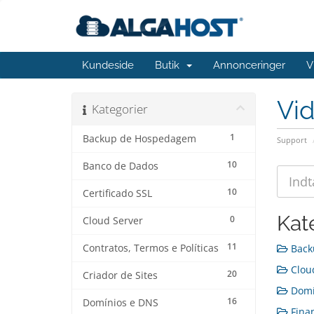
Kundeside
Butik
Annonceringer
V
Vi
Kategorier
1
Backup de Hospedagem
Support
10
Banco de Dados
10
Certificado SSL
Kat
0
Cloud Server
11
Contratos, Termos e Políticas
Back
Cloud
20
Criador de Sites
Domín
16
Domínios e DNS
Finan