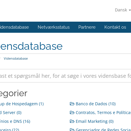
Dansk
idensdatabase
Netværksstatus
Partnere
Kontakt os
densdatabase
Vidensdatabase
egorier
up de Hospedagem (1)
Banco de Dados (10)
 Server (0)
Contratos, Termos e Políticas
ios e DNS (16)
Email Marketing (0)
ceiro (22)
Gerenciador de Redes Sociai