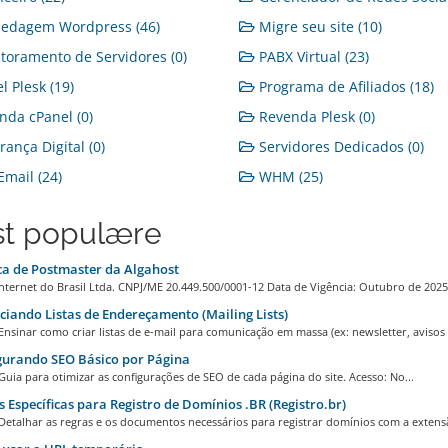
edagem Wordpress (46)
Migre seu site (10)
oramento de Servidores (0)
PABX Virtual (23)
l Plesk (19)
Programa de Afiliados (18)
da cPanel (0)
Revenda Plesk (0)
ança Digital (0)
Servidores Dedicados (0)
mail (24)
WHM (25)
t populære
ca de Postmaster da Algahost
nternet do Brasil Ltda. CNPJ/ME 20.449.500/0001-12 Data de Vigência: Outubro de 2025.
iando Listas de Endereçamento (Mailing Lists)
Ensinar como criar listas de e-mail para comunicação em massa (ex: newsletter, avisos a
gurando SEO Básico por Página
Guia para otimizar as configurações de SEO de cada página do site. Acesso: No...
 Específicas para Registro de Domínios .BR (Registro.br)
Detalhar as regras e os documentos necessários para registrar domínios com a extensã