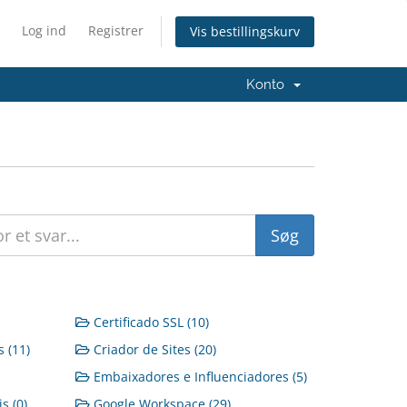
Log ind
Registrer
Vis bestillingskurv
Konto
Certificado SSL (10)
 (11)
Criador de Sites (20)
Embaixadores e Influenciadores (5)
s (0)
Google Workspace (29)