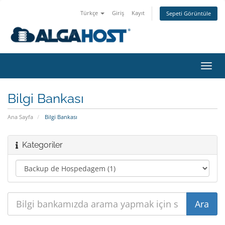
Türkçe
Giriş
Kayıt
Sepeti Görüntüle
Gezi
değiş
Bilgi Bankası
Ana Sayfa
Bilgi Bankası
Kategoriler