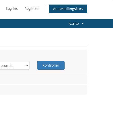
Log ind
Registrer
Vis bestillingskurv
Konto
Kontroller