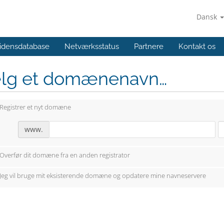
Dansk
idensdatabase
Netværksstatus
Partnere
Kontakt os
lg et domænenavn…
Registrer et nyt domæne
www.
Overfør dit domæne fra en anden registrator
Jeg vil bruge mit eksisterende domæne og opdatere mine navneservere