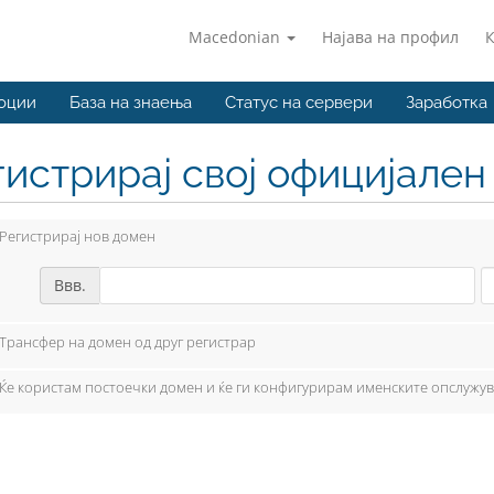
Macedonian
Најава на профил
оции
База на знаења
Статус на сервери
Заработка
гистрирај свој официјале
Регистрирај нов домен
Ввв.
Трансфер на домен од друг регистрар
Ќе користам постоечки домен и ќе ги конфигурирам именските опслужу