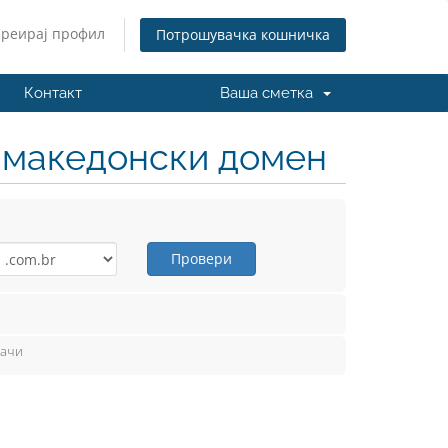
Креирај профил
Потрошувачка кошничка
Контакт
Ваша сметка
н македонски домен
Провери
вачи