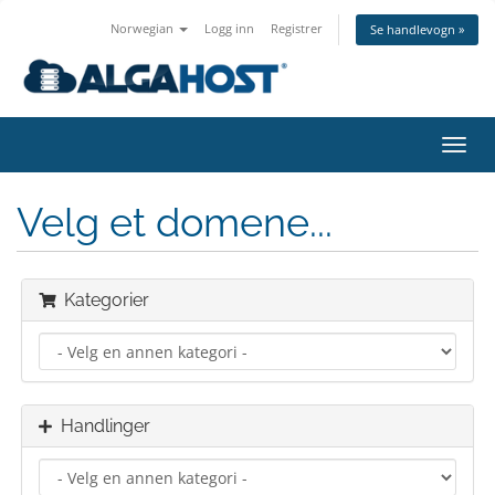
Norwegian
Logg inn
Registrer
Se handlevogn »
Bytt
navig
Velg et domene...
Kategorier
Handlinger