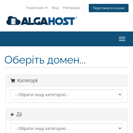
Українська
Вхід
Реєстрація
Переглянути кошик
Пере
наві
Оберіть домен...
Категорії
Дії