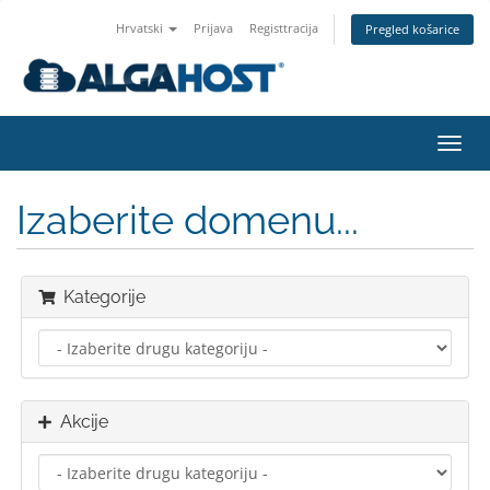
Hrvatski
Prijava
Registtracija
Pregled košarice
Preba
navig
Izaberite domenu...
Kategorije
Akcije