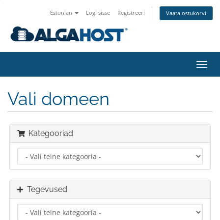
Estonian
Logi sisse
Registreeri
Vaata ostukorvi
Lülit
navig
Vali domeen
Kategooriad
Tegevused