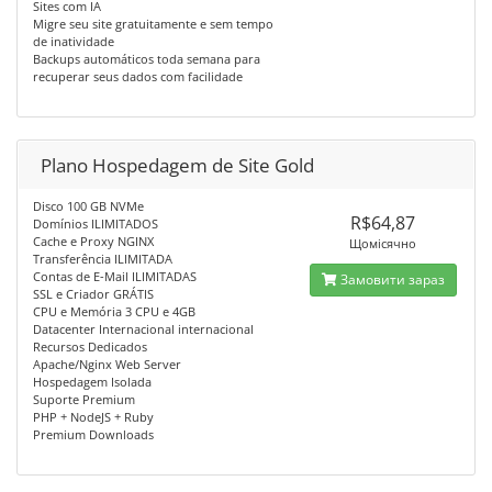
Sites com IA
Migre seu site gratuitamente e sem tempo
de inatividade
Backups automáticos toda semana para
recuperar seus dados com facilidade
Plano Hospedagem de Site Gold
Disco 100 GB NVMe
R$64,87
Domínios ILIMITADOS
Cache e Proxy NGINX
Щомісячно
Transferência ILIMITADA
Contas de E-Mail ILIMITADAS
Замовити зараз
SSL e Criador GRÁTIS
CPU e Memória 3 CPU e 4GB
Datacenter Internacional internacional
Recursos Dedicados
Apache/Nginx Web Server
Hospedagem Isolada
Suporte Premium
PHP + NodeJS + Ruby
Premium Downloads