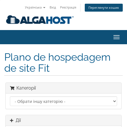
Українська
Вхід
Реєстрація
Переглянути кошик
Пере
наві
Plano de hospedagem
de site Fit
Категорії
Дії