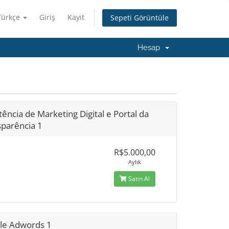
Türkçe
Giriş
Kayıt
Sepeti Görüntüle
Hesap
tência de Marketing Digital e Portal da
sparência 1
R$5.000,00
Aylık
Satın Al
le Adwords 1