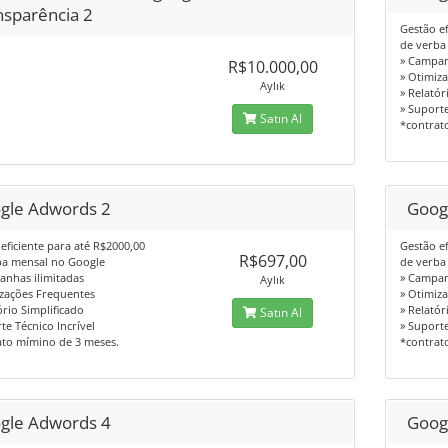
nsparência 2
Gestão ef
de verba
» Campan
R$10.000,00
» Otimiz
Aylık
» Relatór
» Suporte
Satın Al
*contrat
gle Adwords 2
Goog
eficiente para até R$2000,00
Gestão ef
R$697,00
ba mensal no Google
de verba
anhas ilimitadas
» Campan
Aylık
izações Frequentes
» Otimiz
ório Simplificado
» Relatór
Satın Al
te Técnico Incrível
» Suporte
ato mímino de 3 meses.
*contrat
gle Adwords 4
Goog