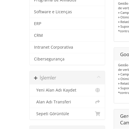
Gestão 
de ver
Software e Licenças
» Camp
» Otim
» Relat
ERP
» Supor
*contr
CRM
Intranet Corporativa
Goo
Cibersegurança
Gestão 
de ver
» Camp
İşlemler
» Otim
» Relat
» Supor
Yeni Alan Adı Kaydet
*contr
Alan Adı Transferi
Sepeti Görüntüle
Ger
Cam