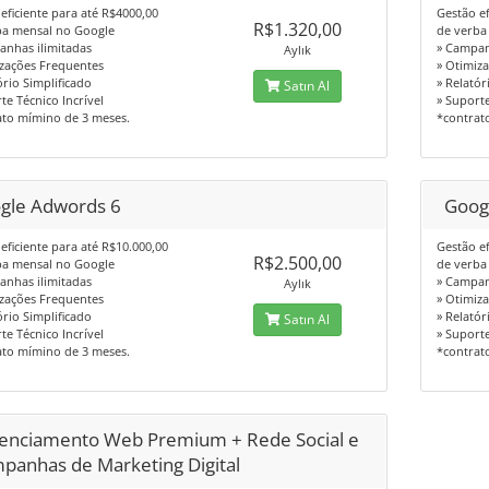
eficiente para até R$4000,00
Gestão ef
R$1.320,00
ba mensal no Google
de verba
anhas ilimitadas
» Campan
Aylık
izações Frequentes
» Otimiz
ório Simplificado
» Relatór
Satın Al
te Técnico Incrível
» Suporte
ato mímino de 3 meses.
*contrat
gle Adwords 6
Goog
eficiente para até R$10.000,00
Gestão ef
R$2.500,00
ba mensal no Google
de verba
anhas ilimitadas
» Campan
Aylık
izações Frequentes
» Otimiz
ório Simplificado
» Relatór
Satın Al
te Técnico Incrível
» Suporte
ato mímino de 3 meses.
*contrat
enciamento Web Premium + Rede Social e
panhas de Marketing Digital