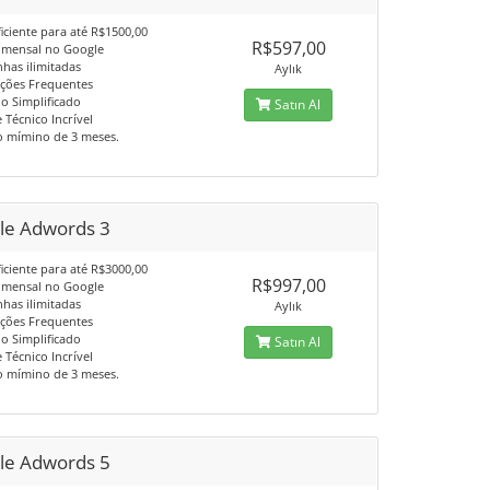
iciente para até R$1500,00
R$597,00
 mensal no Google
has ilimitadas
Aylık
ações Frequentes
io Simplificado
Satın Al
 Técnico Incrível
o mímino de 3 meses.
le Adwords 3
iciente para até R$3000,00
R$997,00
 mensal no Google
has ilimitadas
Aylık
ações Frequentes
io Simplificado
Satın Al
 Técnico Incrível
o mímino de 3 meses.
le Adwords 5