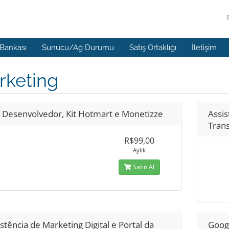
 Bankası
Sunucu/Ağ Durumu
Satış Ortaklığı
İletişim
rketing
 Desenvolvedor, Kit Hotmart e Monetizze
Assis
Tran
R$99,00
Aylık
Satın Al
stência de Marketing Digital e Portal da
Goog