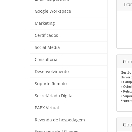
Tra
Google Workspace
Marketing
Certificados
Social Media
Consultoria
Goo
Desenvolvimento
Gestão 
de ver
» Camp
Suporte Remoto
» Otim
» Relat
Secretáriado Digital
» Supor
*contr
PABX Virtual
Revenda de hospedagem
Goo
Programa de Afiliados