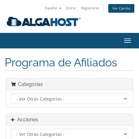
Español
Entrar
Registrarse
Ver Carrito
Alter
Nave
Programa de Afiliados
Categorías
Acciones