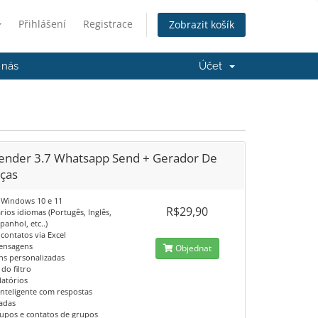
Přihlášení
Registrace
Zobrazit košík
 nás
Účet
ender 3.7 Whatsapp Send + Gerador De
nças
Windows 10 e 11
R$29,90
rios idiomas (Portugês, Inglês,
panhol, etc..)
contatos via Excel
ensagens
Objednat
s personalizadas
do filtro
latórios
inteligente com respostas
adas
rupos e contatos de grupos