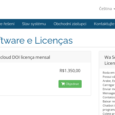
Čeština
e řešení
Stav systému
Obchodní zástupci
Kontaktujte
tware e Licenças
cloud DOI licença mensal
Wa S
Lice
R$1.350,00
Roda em 
Possui vá
Arabe, Es
Objednat
Carregar 
Enviar m
Mensagen
Contatos 
Baixar re
Chatbot 
program
Colete g