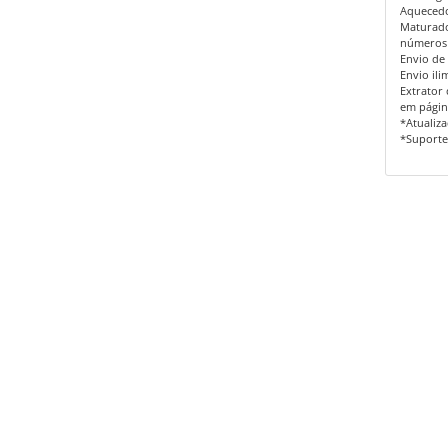
Aquecedo
Maturado
números 
Envio de
Envio il
Extrator
em págin
*Atualiz
*Suporte