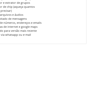
r e extrator de grupos
r de chip (aqueça quantos
precisar)
 arquivos e áudios
imitado de mensagens
 de números, endereços e emails
as de internet e google maps
ado para versão mais recente
 via whatsapp ou e-mail