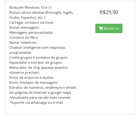
Roda em Windows 10 e 11
R$29,90
Possui vários idiomas (Portugês, Inglês,
Arabe, Espanhol, etc..)
Carregar contatos via Excel
Enviar mensagens
Bestil nu
Mensagens personalizadas
Contatos do filtro
Baixar relatórios
Chatbot inteligente com respostas
programadas
Colete grupos e contatos de grupos
Aquecedor e extrator de grupos
Maturador de chip (aqueça quantos
números precisar)
Envio de arquivos e áudios
Envio ilimitado de mensagens
Extrator de números, endereços e emails
em páginas de internet e google maps
*Atualizado para versão mais recente
*Suporte via whatsapp ou e-mail