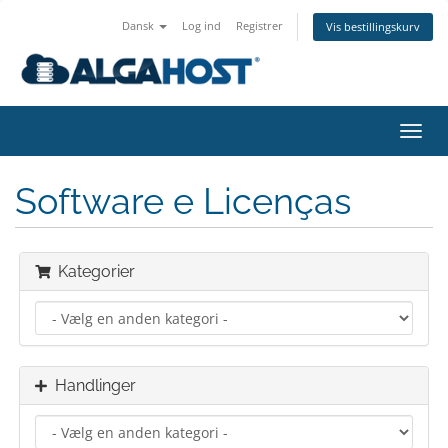
Dansk
Log ind
Registrer
Vis bestillingskurv
Skift
navig
Software e Licenças
Kategorier
Handlinger