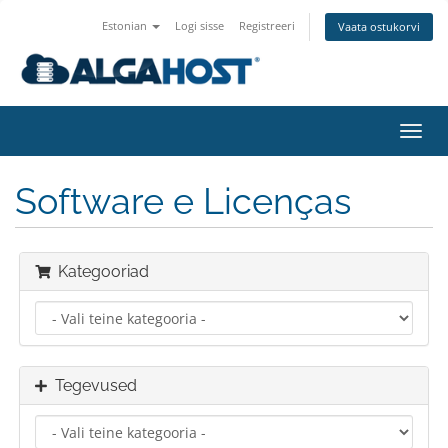
Estonian
Logi sisse
Registreeri
Vaata ostukorvi
Lülit
navig
Software e Licenças
Kategooriad
Tegevused