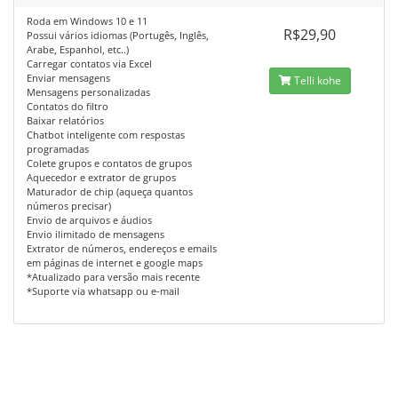
Roda em Windows 10 e 11
R$29,90
Possui vários idiomas (Portugês, Inglês,
Arabe, Espanhol, etc..)
Carregar contatos via Excel
Enviar mensagens
Telli kohe
Mensagens personalizadas
Contatos do filtro
Baixar relatórios
Chatbot inteligente com respostas
programadas
Colete grupos e contatos de grupos
Aquecedor e extrator de grupos
Maturador de chip (aqueça quantos
números precisar)
Envio de arquivos e áudios
Envio ilimitado de mensagens
Extrator de números, endereços e emails
em páginas de internet e google maps
*Atualizado para versão mais recente
*Suporte via whatsapp ou e-mail