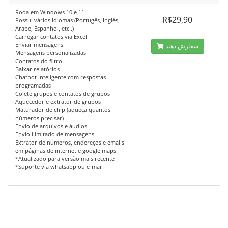
Roda em Windows 10 e 11
R$29,90
Possui vários idiomas (Portugês, Inglês,
Arabe, Espanhol, etc..)
Carregar contatos via Excel
Enviar mensagens
سفارش دهید
Mensagens personalizadas
Contatos do filtro
Baixar relatórios
Chatbot inteligente com respostas
programadas
Colete grupos e contatos de grupos
Aquecedor e extrator de grupos
Maturador de chip (aqueça quantos
números precisar)
Envio de arquivos e áudios
Envio ilimitado de mensagens
Extrator de números, endereços e emails
em páginas de internet e google maps
*Atualizado para versão mais recente
*Suporte via whatsapp ou e-mail