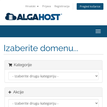
Hrvatski
Prijava
Registtracija
Pregled košarice
Preba
navig
Izaberite domenu...
Kategorije
Akcije