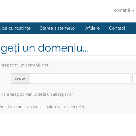
Română
a de cunoștințe
Starea sistemelor
Afiliere
Contact
geți un domeniu...
Înregistrați un domeniu nou
www.
Transferați domeniul de la un alt registrar
Am domeniul meu (voi actualiza nameserverele)