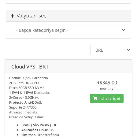
Valyutanı seç
Cloud VPS - BR I
Uptime 99,9% Garantido
R$349,00
2GB Ram DDR4 ECC.
Disco 30GB SSD NVMe.
monthly
1 IPV4 & 1 IPV6 Dedicado.
2vCores - 3.0GHz+.
İndi sifariş et
Proteção Anti-DDoS.
Suporte 24/7/365.
Ativação Imediata.
Prazo de Setup 7 dias.
Brasil ( São Paulo ).
DC
Aplicações Linux.
OS
Ilimitada.
Transferência