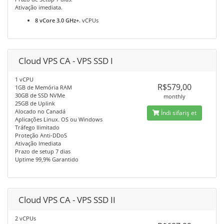
Ativação imediata.
8 vCore 3.0 GHz+.
vCPUs
Cloud VPS CA - VPS SSD I
1 vCPU
R$579,00
1GB de Memória RAM
30GB de SSD NVMe
monthly
25GB de Uplink
Alocado no Canadá
İndi sifariş et
Aplicações Linux. OS ou Windows
Tráfego Ilimitado
Proteção Anti-DDoS
Ativação Imediata
Prazo de setup 7 dias
Uptime 99,9% Garantido
Cloud VPS CA - VPS SSD II
2 vCPUs