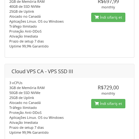
R$697,99
2GB de Memória RAM
40GB de SSD NVMe
monthly
25GB de Uplink
Alocado no Canadá
İndi sifariş et
Aplicações Linux. OS ou Windows
Tráfego Ilimitado
Proteção Anti-DDoS
Ativação Imediata
Prazo de setup 7 dias
Uptime 99,9% Garantido
Cloud VPS CA - VPS SSD III
3 vCPUs
R$729,00
3GB de Memória RAM
50GB de SSD NVMe
monthly
25GB de Uplink
Alocado no Canadá
İndi sifariş et
Tráfego Ilimitado
Proteção Anti-DDoS
Aplicações Linux. OS ou Windows
Ativação Imediata
Prazo de setup 7 dias
Uptime 99,9% Garantido