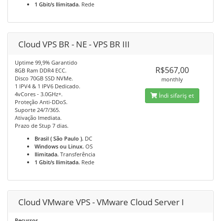
1 Gbit/s Ilimitada.
Rede
Cloud VPS BR - NE - VPS BR III
Uptime 99,9% Garantido
R$567,00
8GB Ram DDR4 ECC.
Disco 70GB SSD NVMe.
monthly
1 IPV4 & 1 IPV6 Dedicado.
4vCores - 3.0GHz+.
İndi sifariş et
Proteção Anti-DDoS.
Suporte 24/7/365.
Ativação Imediata.
Prazo de Stup 7 dias.
Brasil ( São Paulo ).
DC
Windows ou Linux.
OS
Ilimitada.
Transferência
1 Gbit/s Ilimitada.
Rede
Cloud VMware VPS - VMware Cloud Server I
Recursos