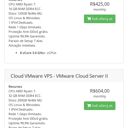
R$425,00
CPU AMD Ryzen 7.
16 GB RAM DDR4 ECC.
monthly
Disco 120GB NvMe M2.
OS Linux & Winodws.
İndi sifariş et
1 IPV4 Dedicado.
Rede 1 Gbps Ilimitado.
Proteção Anti-DDoS grátis.
Uptime 99,9% Garantido.
Parazo de Setup 7 dias.
Ativação imediata.
8 vCore 3.0 GHz+.
vCPUs
Cloud VMware VPS - VMware Cloud Server II
Recursos
R$604,00
CPU AMD Ryzen 7.
32 GB RAM DDR4 ECC.
monthly
Disco 200GB NvMe M2.
OS Linux & Winodws.
İndi sifariş et
1 IPV4 Dedicado.
Rede 1 Gbps Ilimitado.
Proteção Anti-DDoS grátis.
Uptime 99,9% Garantido.
Prazo de Setup 7 dias.