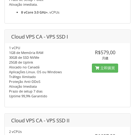
Ativação imediata.
8 vCore 3.0 GHz+.
vCPUs
Cloud VPS CA - VPS SSD I
1 vCPU
R$579,00
1GB de Memória RAM
30GB de SSD NVMe
月繳
25GB de Uplink
Alocado no Canadá
立即購買
Aplicações Linux. OS ou Windows
Tráfego Ilimitado
Proteção Anti-DDoS
Ativação Imediata
Prazo de setup 7 dias
Uptime 99,9% Garantido
Cloud VPS CA - VPS SSD II
2 vCPUs