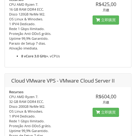
R$425,00
CPU AMD Ryzen 7.
16 GB RAM DDR4 ECC.
月繳
Disco 120GB NvMe M2.
OS Linux & Winodws.
立即購買
1 IPV4 Dedicado.
Rede 1 Gbps Ilimitado.
Proteção Anti-DDoS grátis.
Uptime 99,9% Garantido.
Parazo de Setup 7 dias.
Ativação imediata.
8 vCore 3.0 GHz+.
vCPUs
Cloud VMware VPS - VMware Cloud Server II
Recursos
R$604,00
CPU AMD Ryzen 7.
32 GB RAM DDR4 ECC.
月繳
Disco 200GB NvMe M2.
OS Linux & Winodws.
立即購買
1 IPV4 Dedicado.
Rede 1 Gbps Ilimitado.
Proteção Anti-DDoS grátis.
Uptime 99,9% Garantido.
Prazo de Setup 7 dias.