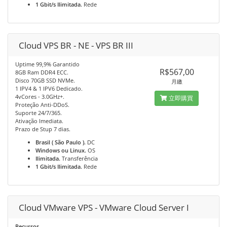
1 Gbit/s Ilimitada.
Rede
Cloud VPS BR - NE - VPS BR III
Uptime 99,9% Garantido
R$567,00
8GB Ram DDR4 ECC.
Disco 70GB SSD NVMe.
月繳
1 IPV4 & 1 IPV6 Dedicado.
4vCores - 3.0GHz+.
立即購買
Proteção Anti-DDoS.
Suporte 24/7/365.
Ativação Imediata.
Prazo de Stup 7 dias.
Brasil ( São Paulo ).
DC
Windows ou Linux.
OS
Ilimitada.
Transferência
1 Gbit/s Ilimitada.
Rede
Cloud VMware VPS - VMware Cloud Server I
Recursos