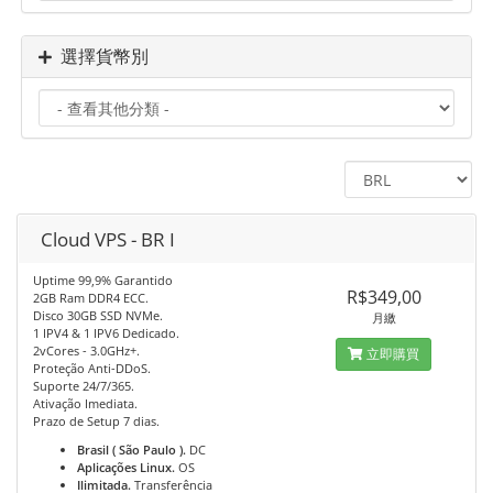
選擇貨幣別
Cloud VPS - BR I
Uptime 99,9% Garantido
R$349,00
2GB Ram DDR4 ECC.
Disco 30GB SSD NVMe.
月繳
1 IPV4 & 1 IPV6 Dedicado.
2vCores - 3.0GHz+.
立即購買
Proteção Anti-DDoS.
Suporte 24/7/365.
Ativação Imediata.
Prazo de Setup 7 dias.
Brasil ( São Paulo ).
DC
Aplicações Linux.
OS
Ilimitada.
Transferência