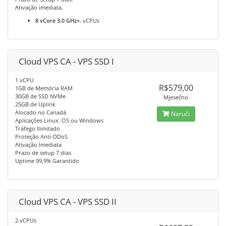
Ativação imediata.
8 vCore 3.0 GHz+.
vCPUs
Cloud VPS CA - VPS SSD I
1 vCPU
R$579,00
1GB de Memória RAM
30GB de SSD NVMe
Mjesečno
25GB de Uplink
Alocado no Canadá
Naruči
Aplicações Linux. OS ou Windows
Tráfego Ilimitado
Proteção Anti-DDoS
Ativação Imediata
Prazo de setup 7 dias
Uptime 99,9% Garantido
Cloud VPS CA - VPS SSD II
2 vCPUs