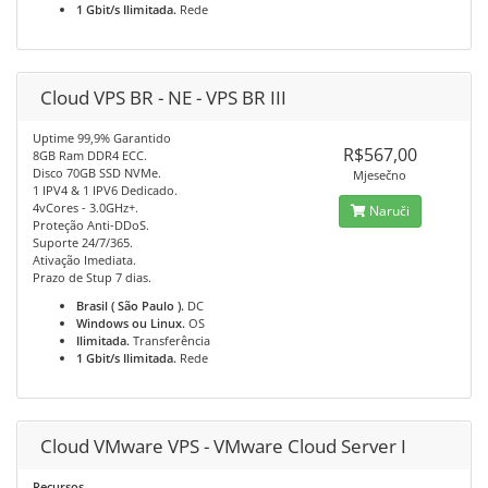
1 Gbit/s Ilimitada.
Rede
Cloud VPS BR - NE - VPS BR III
Uptime 99,9% Garantido
R$567,00
8GB Ram DDR4 ECC.
Disco 70GB SSD NVMe.
Mjesečno
1 IPV4 & 1 IPV6 Dedicado.
4vCores - 3.0GHz+.
Naruči
Proteção Anti-DDoS.
Suporte 24/7/365.
Ativação Imediata.
Prazo de Stup 7 dias.
Brasil ( São Paulo ).
DC
Windows ou Linux.
OS
Ilimitada.
Transferência
1 Gbit/s Ilimitada.
Rede
Cloud VMware VPS - VMware Cloud Server I
Recursos