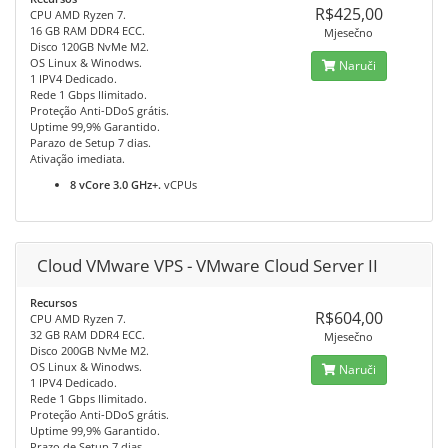
R$425,00
CPU AMD Ryzen 7.
16 GB RAM DDR4 ECC.
Mjesečno
Disco 120GB NvMe M2.
OS Linux & Winodws.
Naruči
1 IPV4 Dedicado.
Rede 1 Gbps Ilimitado.
Proteção Anti-DDoS grátis.
Uptime 99,9% Garantido.
Parazo de Setup 7 dias.
Ativação imediata.
8 vCore 3.0 GHz+.
vCPUs
Cloud VMware VPS - VMware Cloud Server II
Recursos
R$604,00
CPU AMD Ryzen 7.
32 GB RAM DDR4 ECC.
Mjesečno
Disco 200GB NvMe M2.
OS Linux & Winodws.
Naruči
1 IPV4 Dedicado.
Rede 1 Gbps Ilimitado.
Proteção Anti-DDoS grátis.
Uptime 99,9% Garantido.
Prazo de Setup 7 dias.