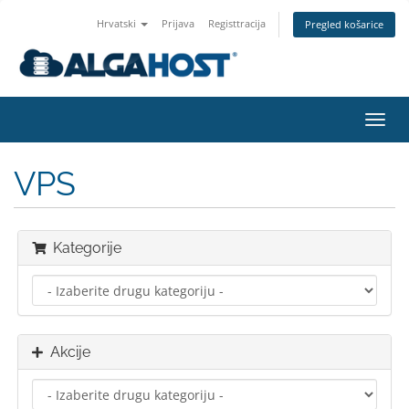
Hrvatski
Prijava
Registtracija
Pregled košarice
Preba
navig
VPS
Kategorije
Akcije