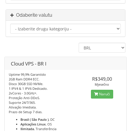
Odaberite valutu
Cloud VPS - BR I
Uptime 99,9% Garantido
R$349,00
2GB Ram DDR4 ECC.
Disco 30GB SSD NVMe.
Mjesečno
1 IPV4 & 1 IPV6 Dedicado.
2vCores - 3.0GHz+.
Naruči
Proteção Anti-DDoS.
Suporte 24/7/365.
Ativação Imediata.
Prazo de Setup 7 dias.
Brasil ( São Paulo ).
DC
Aplicações Linux.
OS
Ilimitada.
Transferência