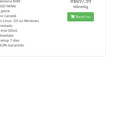
R$697,99
Memória RAM
 SSD NVMe
Månedlig
Uplink
no Canadá
Bestil nu
es Linux. OS ou Windows
limitado
 Anti-DDoS
 Imediata
setup 7 dias
9,9% Garantido