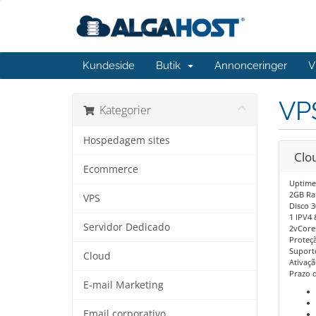
Kundeside
Butik
Annonceringer
V
VP
Kategorier
Hospedagem sites
Clou
Ecommerce
Uptime
2GB Ra
VPS
Disco 
1 IPV4 
Servidor Dedicado
2vCores
Proteç
Suporte
Cloud
Ativaçã
Prazo d
E-mail Marketing
Email corporativo