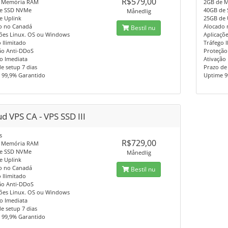
R$579,00
 Memória RAM
2GB de 
e SSD NVMe
40GB de
Månedlig
e Uplink
25GB de 
o no Canadá
Alocado 
Bestil nu
ções Linux. OS ou Windows
Aplicaçõ
 Ilimitado
Tráfego I
ão Anti-DDoS
Proteção
o Imediata
Ativação
e setup 7 dias
Prazo de 
 99,9% Garantido
Uptime 9
d VPS CA - VPS SSD III
s
R$729,00
 Memória RAM
e SSD NVMe
Månedlig
e Uplink
o no Canadá
Bestil nu
 Ilimitado
ão Anti-DDoS
ções Linux. OS ou Windows
o Imediata
e setup 7 dias
 99,9% Garantido