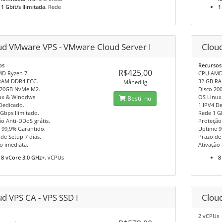
1 Gbit/s Ilimitada.
Rede
1
ud VMware VPS - VMware Cloud Server I
Clou
os
Recursos
R$425,00
D Ryzen 7.
CPU AMD
RAM DDR4 ECC.
32 GB R
Månedlig
120GB NvMe M2.
Disco 20
ux & Winodws.
OS Linux
Bestil nu
Dedicado.
1 IPV4 D
Gbps Ilimitado.
Rede 1 G
o Anti-DDoS grátis.
Proteção
 99,9% Garantido.
Uptime 9
de Setup 7 dias.
Prazo de 
o imediata.
Ativação 
8 vCore 3.0 GHz+.
vCPUs
8
d VPS CA - VPS SSD I
Cloud
2 vCPUs