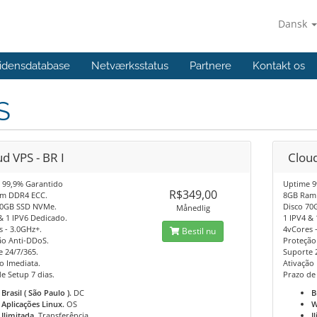
Dansk
idensdatabase
Netværksstatus
Partnere
Kontakt os
S
d VPS - BR I
Cloud
 99,9% Garantido
Uptime 9
R$349,00
m DDR4 ECC.
8GB Ram
30GB SSD NVMe.
Disco 70
Månedlig
& 1 IPV6 Dedicado.
1 IPV4 &
 - 3.0GHz+.
4vCores 
Bestil nu
ão Anti-DDoS.
Proteção
 24/7/365.
Suporte 
o Imediata.
Ativação 
e Setup 7 dias.
Prazo de 
Brasil ( São Paulo ).
DC
B
Aplicações Linux.
OS
W
Ilimitada.
Transferência
I