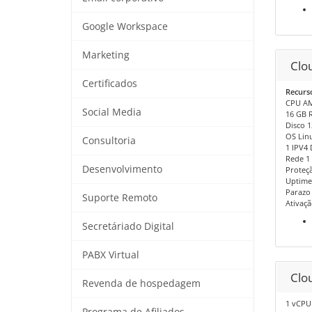
Google Workspace
Marketing
Clo
Certificados
Recurs
CPU AM
Social Media
16 GB 
Disco 
OS Lin
Consultoria
1 IPV4 
Rede 1 
Desenvolvimento
Proteçã
Uptime
Parazo 
Suporte Remoto
Ativaçã
Secretáriado Digital
PABX Virtual
Clou
Revenda de hospedagem
1 vCPU
Programa de Afiliados