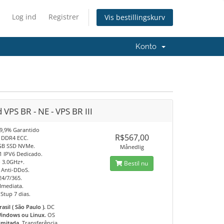
Log ind
Registrer
Vis bestillingskurv
Konto
 VPS BR - NE - VPS BR III
9,9% Garantido
R$567,00
 DDR4 ECC.
GB SSD NVMe.
Månedlig
 1 IPV6 Dedicado.
- 3.0GHz+.
Bestil nu
 Anti-DDoS.
24/7/365.
Imediata.
Stup 7 dias.
rasil ( São Paulo ).
DC
indows ou Linux.
OS
limitada.
Transferência