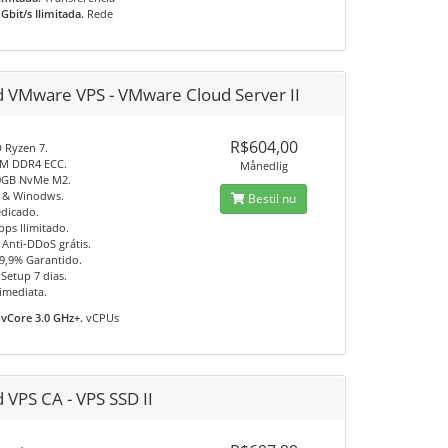
 Gbit/s Ilimitada.
Rede
d VMware VPS - VMware Cloud Server II
R$604,00
 Ryzen 7.
AM DDR4 ECC.
Månedlig
0GB NvMe M2.
 & Winodws.
Bestil nu
edicado.
bps Ilimitado.
 Anti-DDoS grátis.
9,9% Garantido.
Setup 7 dias.
imediata.
 vCore 3.0 GHz+.
vCPUs
 VPS CA - VPS SSD II