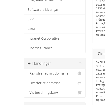
1GB de
30GB d
25GB d
Software e Licenças
Alocad
Aplica
ERP
Tráfego
Proteç
Ativaçã
CRM
Prazo d
Uptime
Intranet Corporativa
Cibersegurança
Clou
3 vCPU
Handlinger
3GB de
50GB d
Registrer et nyt domæne
25GB d
Alocad
Tráfego
Overfør et domæne
Proteç
Aplica
Vis bestillingskurv
Ativaçã
Prazo d
Uptime