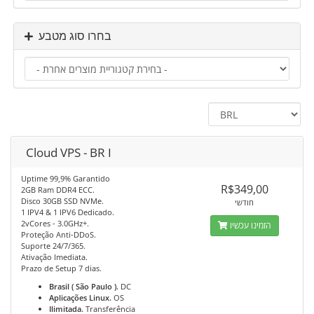
בחרו סוג מטבע
Cloud VPS - BR I
Uptime 99,9% Garantido
R$349,00
2GB Ram DDR4 ECC.
Disco 30GB SSD NVMe.
חודשי
1 IPV4 & 1 IPV6 Dedicado.
2vCores - 3.0GHz+.
הזמינו עכשיו
Proteção Anti-DDoS.
Suporte 24/7/365.
Ativação Imediata.
Prazo de Setup 7 dias.
Brasil ( São Paulo ).
DC
Aplicações Linux.
OS
Ilimitada.
Transferência