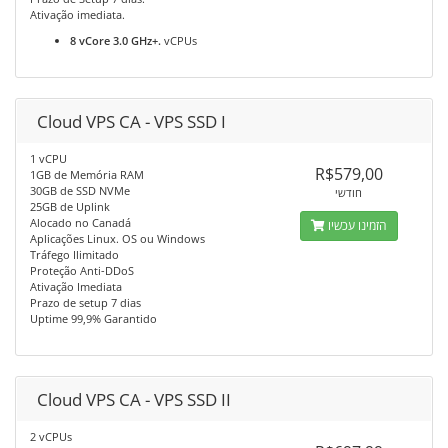
Ativação imediata.
8 vCore 3.0 GHz+.
vCPUs
Cloud VPS CA - VPS SSD I
1 vCPU
R$579,00
1GB de Memória RAM
30GB de SSD NVMe
חודשי
25GB de Uplink
Alocado no Canadá
הזמינו עכשיו
Aplicações Linux. OS ou Windows
Tráfego Ilimitado
Proteção Anti-DDoS
Ativação Imediata
Prazo de setup 7 dias
Uptime 99,9% Garantido
Cloud VPS CA - VPS SSD II
2 vCPUs