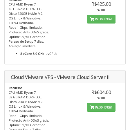
R$425,00
CPU AMD Ryzen 7.
16 GB RAM DDR4 ECC.
חודשי
Disco 120GB NvMe M2.
OS Linux & Winodws.
הזמינו עכשיו
1 IPV4 Dedicado.
Rede 1 Gbps Ilimitado.
Proteção Anti-DDoS grátis.
Uptime 99,9% Garantido.
Parazo de Setup 7 dias.
Ativação imediata.
8 vCore 3.0 GHz+.
vCPUs
Cloud VMware VPS - VMware Cloud Server II
Recursos
R$604,00
CPU AMD Ryzen 7.
32 GB RAM DDR4 ECC.
חודשי
Disco 200GB NvMe M2.
OS Linux & Winodws.
הזמינו עכשיו
1 IPV4 Dedicado.
Rede 1 Gbps Ilimitado.
Proteção Anti-DDoS grátis.
Uptime 99,9% Garantido.
Prazo de Setup 7 dias.