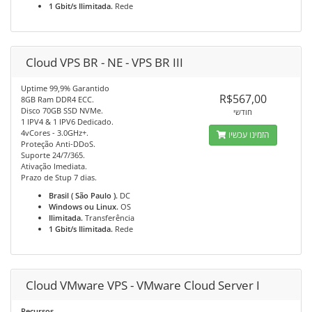
1 Gbit/s Ilimitada.
Rede
Cloud VPS BR - NE - VPS BR III
Uptime 99,9% Garantido
R$567,00
8GB Ram DDR4 ECC.
Disco 70GB SSD NVMe.
חודשי
1 IPV4 & 1 IPV6 Dedicado.
4vCores - 3.0GHz+.
הזמינו עכשיו
Proteção Anti-DDoS.
Suporte 24/7/365.
Ativação Imediata.
Prazo de Stup 7 dias.
Brasil ( São Paulo ).
DC
Windows ou Linux.
OS
Ilimitada.
Transferência
1 Gbit/s Ilimitada.
Rede
Cloud VMware VPS - VMware Cloud Server I
Recursos