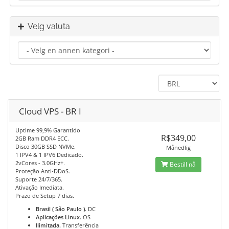
Velg valuta
Cloud VPS - BR I
Uptime 99,9% Garantido
R$349,00
2GB Ram DDR4 ECC.
Disco 30GB SSD NVMe.
Månedlig
1 IPV4 & 1 IPV6 Dedicado.
2vCores - 3.0GHz+.
Bestill nå
Proteção Anti-DDoS.
Suporte 24/7/365.
Ativação Imediata.
Prazo de Setup 7 dias.
Brasil ( São Paulo ).
DC
Aplicações Linux.
OS
Ilimitada.
Transferência