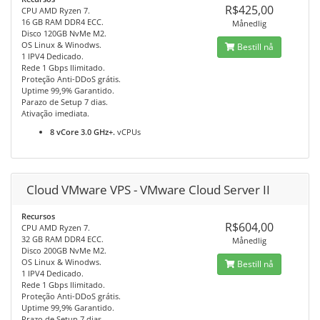
R$425,00
CPU AMD Ryzen 7.
16 GB RAM DDR4 ECC.
Månedlig
Disco 120GB NvMe M2.
OS Linux & Winodws.
Bestill nå
1 IPV4 Dedicado.
Rede 1 Gbps Ilimitado.
Proteção Anti-DDoS grátis.
Uptime 99,9% Garantido.
Parazo de Setup 7 dias.
Ativação imediata.
8 vCore 3.0 GHz+.
vCPUs
Cloud VMware VPS - VMware Cloud Server II
Recursos
R$604,00
CPU AMD Ryzen 7.
32 GB RAM DDR4 ECC.
Månedlig
Disco 200GB NvMe M2.
OS Linux & Winodws.
Bestill nå
1 IPV4 Dedicado.
Rede 1 Gbps Ilimitado.
Proteção Anti-DDoS grátis.
Uptime 99,9% Garantido.
Prazo de Setup 7 dias.