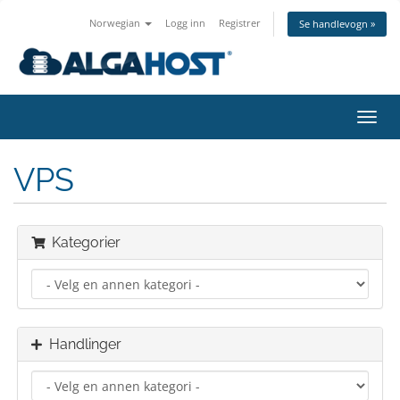
Norwegian
Logg inn
Registrer
Se handlevogn »
Bytt
navig
VPS
Kategorier
Handlinger