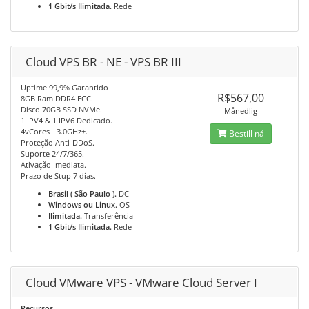
1 Gbit/s Ilimitada.
Rede
Cloud VPS BR - NE - VPS BR III
Uptime 99,9% Garantido
R$567,00
8GB Ram DDR4 ECC.
Disco 70GB SSD NVMe.
Månedlig
1 IPV4 & 1 IPV6 Dedicado.
4vCores - 3.0GHz+.
Bestill nå
Proteção Anti-DDoS.
Suporte 24/7/365.
Ativação Imediata.
Prazo de Stup 7 dias.
Brasil ( São Paulo ).
DC
Windows ou Linux.
OS
Ilimitada.
Transferência
1 Gbit/s Ilimitada.
Rede
Cloud VMware VPS - VMware Cloud Server I
Recursos