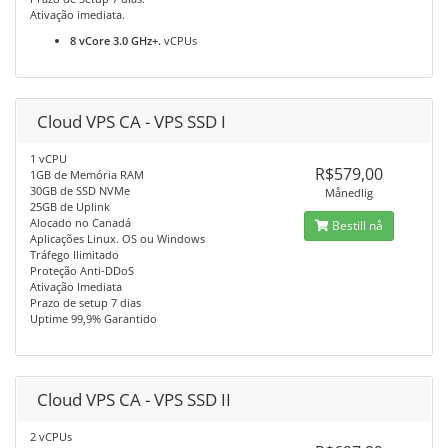
Ativação imediata.
8 vCore 3.0 GHz+.
vCPUs
Cloud VPS CA - VPS SSD I
1 vCPU
R$579,00
1GB de Memória RAM
30GB de SSD NVMe
Månedlig
25GB de Uplink
Alocado no Canadá
Bestill nå
Aplicações Linux. OS ou Windows
Tráfego Ilimitado
Proteção Anti-DDoS
Ativação Imediata
Prazo de setup 7 dias
Uptime 99,9% Garantido
Cloud VPS CA - VPS SSD II
2 vCPUs