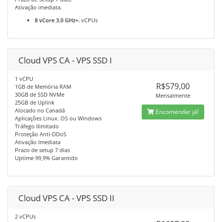
Ativação imediata.
8 vCore 3.0 GHz+.
vCPUs
Cloud VPS CA - VPS SSD I
1 vCPU
R$579,00
1GB de Memória RAM
30GB de SSD NVMe
Mensalmente
25GB de Uplink
Alocado no Canadá
Encomendar já!
Aplicações Linux. OS ou Windows
Tráfego Ilimitado
Proteção Anti-DDoS
Ativação Imediata
Prazo de setup 7 dias
Uptime 99,9% Garantido
Cloud VPS CA - VPS SSD II
2 vCPUs