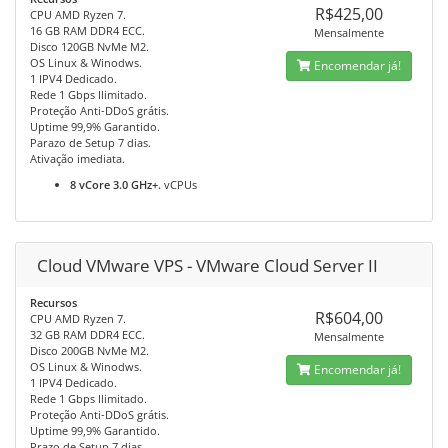
R$425,00
CPU AMD Ryzen 7.
16 GB RAM DDR4 ECC.
Mensalmente
Disco 120GB NvMe M2.
OS Linux & Winodws.
Encomendar já!
1 IPV4 Dedicado.
Rede 1 Gbps Ilimitado.
Proteção Anti-DDoS grátis.
Uptime 99,9% Garantido.
Parazo de Setup 7 dias.
Ativação imediata.
8 vCore 3.0 GHz+.
vCPUs
Cloud VMware VPS - VMware Cloud Server II
Recursos
R$604,00
CPU AMD Ryzen 7.
32 GB RAM DDR4 ECC.
Mensalmente
Disco 200GB NvMe M2.
OS Linux & Winodws.
Encomendar já!
1 IPV4 Dedicado.
Rede 1 Gbps Ilimitado.
Proteção Anti-DDoS grátis.
Uptime 99,9% Garantido.
Prazo de Setup 7 dias.