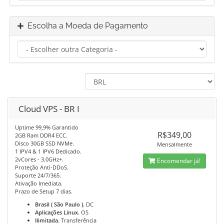
Escolha a Moeda de Pagamento
Cloud VPS - BR I
Uptime 99,9% Garantido
R$349,00
2GB Ram DDR4 ECC.
Disco 30GB SSD NVMe.
Mensalmente
1 IPV4 & 1 IPV6 Dedicado.
2vCores - 3.0GHz+.
Encomendar já!
Proteção Anti-DDoS.
Suporte 24/7/365.
Ativação Imediata.
Prazo de Setup 7 dias.
Brasil ( São Paulo ).
DC
Aplicações Linux.
OS
Ilimitada.
Transferência