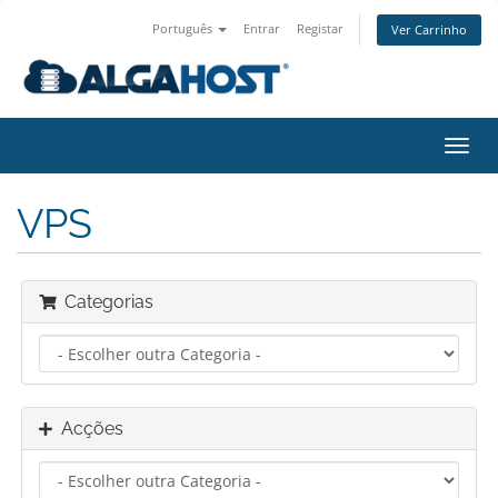
Português
Entrar
Registar
Ver Carrinho
Alter
nave
VPS
Categorias
Acções