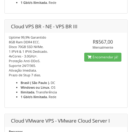
1 Gbit/s Ilimitada.
Rede
Cloud VPS BR - NE - VPS BR III
Uptime 99,9% Garantido
R$567,00
8GB Ram DDR4 ECC.
Disco 70GB SSD NVMe.
Mensalmente
1 IPV4 & 1 IPV6 Dedicado.
4vCores - 3.0GHz+.
Encomendar já!
Proteção Anti-DDoS.
Suporte 24/7/365.
Ativação Imediata.
Prazo de Stup 7 dias.
Brasil ( São Paulo ).
DC
Windows ou Linux.
OS
Ilimitada.
Transferência
1 Gbit/s Ilimitada.
Rede
Cloud VMware VPS - VMware Cloud Server I
Recursos