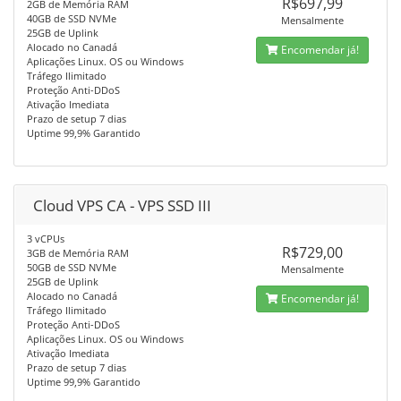
R$697,99
2GB de Memória RAM
40GB de SSD NVMe
Mensalmente
25GB de Uplink
Alocado no Canadá
Encomendar já!
Aplicações Linux. OS ou Windows
Tráfego Ilimitado
Proteção Anti-DDoS
Ativação Imediata
Prazo de setup 7 dias
Uptime 99,9% Garantido
Cloud VPS CA - VPS SSD III
3 vCPUs
R$729,00
3GB de Memória RAM
50GB de SSD NVMe
Mensalmente
25GB de Uplink
Alocado no Canadá
Encomendar já!
Tráfego Ilimitado
Proteção Anti-DDoS
Aplicações Linux. OS ou Windows
Ativação Imediata
Prazo de setup 7 dias
Uptime 99,9% Garantido