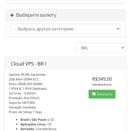
Выберите валюту
Cloud VPS - BR I
Uptime 99,9% Garantido
R$349,00
2GB Ram DDR4 ECC.
Disco 30GB SSD NVMe.
ежемесячно
1 IPV4 & 1 IPV6 Dedicado.
2vCores - 3.0GHz+.
Заказать
Proteção Anti-DDoS.
Suporte 24/7/365.
Ativação Imediata.
Prazo de Setup 7 dias.
Brasil ( São Paulo ).
DC
Aplicações Linux.
OS
Ilimitada.
Transferência