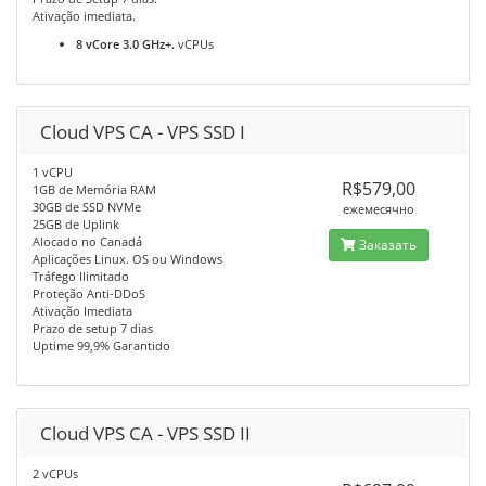
Ativação imediata.
8 vCore 3.0 GHz+.
vCPUs
Cloud VPS CA - VPS SSD I
1 vCPU
R$579,00
1GB de Memória RAM
30GB de SSD NVMe
ежемесячно
25GB de Uplink
Alocado no Canadá
Заказать
Aplicações Linux. OS ou Windows
Tráfego Ilimitado
Proteção Anti-DDoS
Ativação Imediata
Prazo de setup 7 dias
Uptime 99,9% Garantido
Cloud VPS CA - VPS SSD II
2 vCPUs