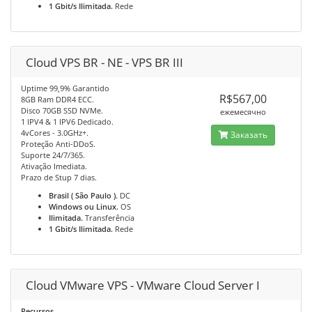
1 Gbit/s Ilimitada.
Rede
Cloud VPS BR - NE - VPS BR III
Uptime 99,9% Garantido
R$567,00
8GB Ram DDR4 ECC.
Disco 70GB SSD NVMe.
ежемесячно
1 IPV4 & 1 IPV6 Dedicado.
4vCores - 3.0GHz+.
Заказать
Proteção Anti-DDoS.
Suporte 24/7/365.
Ativação Imediata.
Prazo de Stup 7 dias.
Brasil ( São Paulo ).
DC
Windows ou Linux.
OS
Ilimitada.
Transferência
1 Gbit/s Ilimitada.
Rede
Cloud VMware VPS - VMware Cloud Server I
Recursos