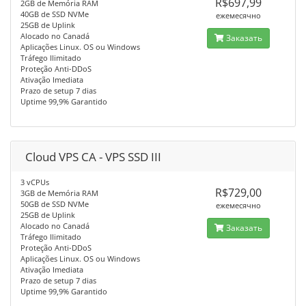
R$697,99
2GB de Memória RAM
40GB de SSD NVMe
ежемесячно
25GB de Uplink
Alocado no Canadá
Заказать
Aplicações Linux. OS ou Windows
Tráfego Ilimitado
Proteção Anti-DDoS
Ativação Imediata
Prazo de setup 7 dias
Uptime 99,9% Garantido
Cloud VPS CA - VPS SSD III
3 vCPUs
R$729,00
3GB de Memória RAM
50GB de SSD NVMe
ежемесячно
25GB de Uplink
Alocado no Canadá
Заказать
Tráfego Ilimitado
Proteção Anti-DDoS
Aplicações Linux. OS ou Windows
Ativação Imediata
Prazo de setup 7 dias
Uptime 99,9% Garantido