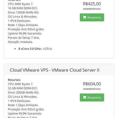
R$425,00
CPU AMD Ryzen 7.
16 GB RAM DDR4 ECC.
ежемесячно
Disco 120GB NvMe M2.
OS Linux & Winodws.
Заказать
1 IPV4 Dedicado.
Rede 1 Gbps Ilimitado.
Proteção Anti-DDoS grátis.
Uptime 99,9% Garantido.
Parazo de Setup 7 dias.
Ativação imediata.
8 vCore 3.0 GHz+.
vCPUs
Cloud VMware VPS - VMware Cloud Server II
Recursos
R$604,00
CPU AMD Ryzen 7.
32 GB RAM DDR4 ECC.
ежемесячно
Disco 200GB NvMe M2.
OS Linux & Winodws.
Заказать
1 IPV4 Dedicado.
Rede 1 Gbps Ilimitado.
Proteção Anti-DDoS grátis.
Uptime 99,9% Garantido.
Prazo de Setup 7 dias.