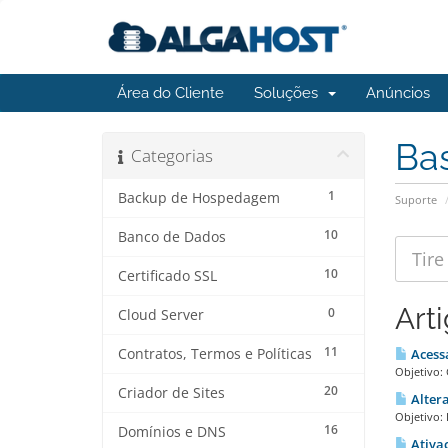
Área do Cliente
Soluções
Anúncios
Ba
Categorias
1
Backup de Hospedagem
Suporte
10
Banco de Dados
10
Certificado SSL
Art
0
Cloud Server
11
Contratos, Termos e Políticas
Acessa
Objetivo: 
20
Criador de Sites
Altera
Objetivo:
16
Domínios e DNS
Ativaç