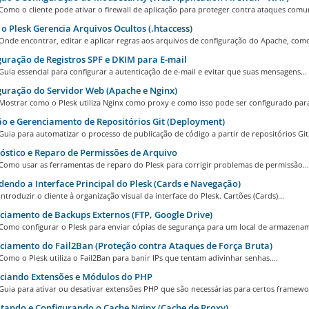
Como o cliente pode ativar o firewall de aplicação para proteger contra ataques comun
 Plesk Gerencia Arquivos Ocultos (.htaccess)
Onde encontrar, editar e aplicar regras aos arquivos de configuração do Apache, como
uração de Registros SPF e DKIM para E-mail
Guia essencial para configurar a autenticação de e-mail e evitar que suas mensagens...
uração do Servidor Web (Apache e Nginx)
Mostrar como o Plesk utiliza Nginx como proxy e como isso pode ser configurado para
o e Gerenciamento de Repositórios Git (Deployment)
Guia para automatizar o processo de publicação de código a partir de repositórios Git.
stico e Reparo de Permissões de Arquivo
 Como usar as ferramentas de reparo do Plesk para corrigir problemas de permissão...
endo a Interface Principal do Plesk (Cards e Navegação)
Introduzir o cliente à organização visual da interface do Plesk. Cartões (Cards)...
iamento de Backups Externos (FTP, Google Drive)
 Como configurar o Plesk para enviar cópias de segurança para um local de armazenam
iamento do Fail2Ban (Proteção contra Ataques de Força Bruta)
Como o Plesk utiliza o Fail2Ban para banir IPs que tentam adivinhar senhas....
ciando Extensões e Módulos do PHP
Guia para ativar ou desativar extensões PHP que são necessárias para certos framewor
tando e Configurando o Cache Nginx (Cache de Proxy)