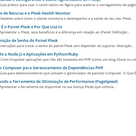
Guia prático para usar o cache nativo do Nginx para acelerar o carregamento de página
s de Recurso e o Plesk Health Monitor
Detalhes sobre como o cliente monitora o desempenho e a saúde de seu site. Plesk...
É o Painel Plesk e Por Que Usá-lo
Apresentar o Plesk, seus benefícios e a diferença em relação ao cPanel. Definição:...
nição de Senha do Painel Plesk
Instruções para trocar a senha do painel Plesk sem depender do suporte. Alteração...
e a Node.js e Aplicações em Python/Ruby
 Como hospedar aplicações que não são baseadas em PHP (como um blog Ghost ou um
o Composer para Gerenciamento de Dependências PHP
 Guia para desenvolvedores que utilizam o gerenciador de pacotes Composer. O Que É:
ando a Ferramenta de Otimização de Performance (PageSpeed)
Apresentar a ferramenta (se disponível na sua licença Plesk) que otimiza...