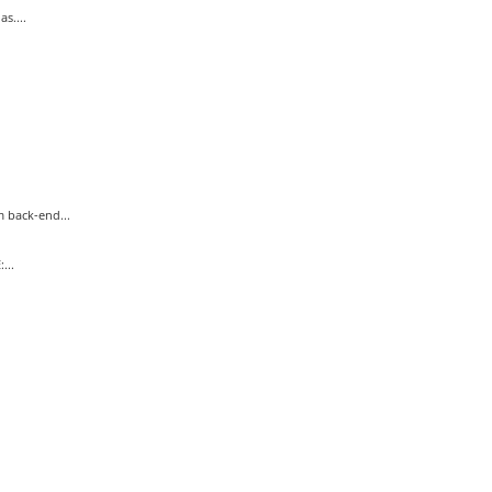
s....
 back-end...
...