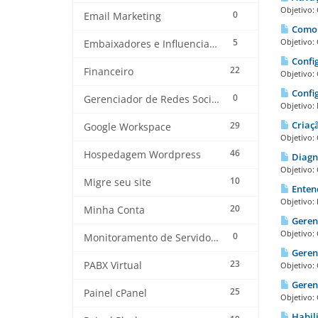
Objetivo: 
0
Email Marketing
Como o
5
Objetivo: 
Embaixadores e Influenciadores
Config
22
Financeiro
Objetivo: 
Config
0
Gerenciador de Redes Sociais
Objetivo: 
Criaçã
29
Google Workspace
Objetivo: 
46
Hospedagem Wordpress
Diagnó
Objetivo:
10
Migre seu site
Entend
Objetivo: 
20
Minha Conta
Gerenc
Objetivo:
0
Monitoramento de Servidores
Gerenc
23
PABX Virtual
Objetivo: 
Geren
25
Painel cPanel
Objetivo: 
Habili