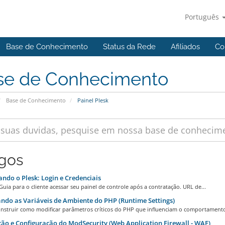
Português
Base de Conhecimento
Status da Rede
Afiliados
Co
se de Conhecimento
Base de Conhecimento
Painel Plesk
igos
ndo o Plesk: Login e Credenciais
Guia para o cliente acessar seu painel de controle após a contratação. URL de...
ndo as Variáveis de Ambiente do PHP (Runtime Settings)
 Instruir como modificar parâmetros críticos do PHP que influenciam o comportamento
ão e Configuração do ModSecurity (Web Application Firewall - WAF)