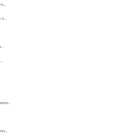
s....
 o...
...
..
ento...
ks...