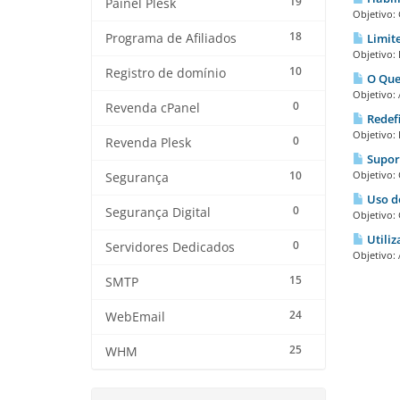
19
Painel Plesk
Objetivo: 
18
Programa de Afiliados
Limite
Objetivo: 
10
Registro de domínio
O Que 
Objetivo: 
0
Revenda cPanel
Redefi
Objetivo: 
0
Revenda Plesk
Suport
10
Objetivo:
Segurança
Uso d
0
Segurança Digital
Objetivo:
Utiliz
0
Servidores Dedicados
Objetivo: 
15
SMTP
24
WebEmail
25
WHM