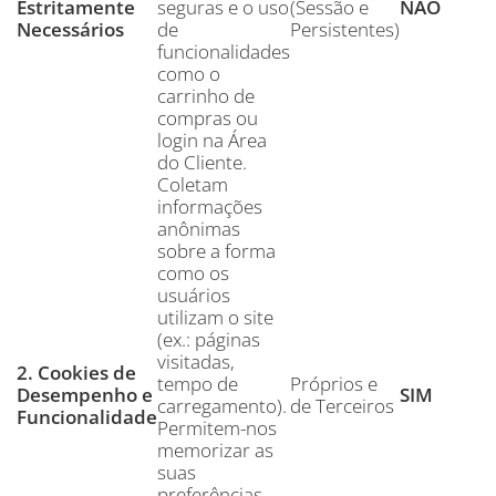
Estritamente
seguras e o uso
(Sessão e
NÃO
Necessários
de
Persistentes)
funcionalidades
como o
carrinho de
compras ou
login na Área
do Cliente.
Coletam
informações
anônimas
sobre a forma
como os
usuários
utilizam o site
(ex.: páginas
visitadas,
2. Cookies de
tempo de
Próprios e
Desempenho e
SIM
carregamento).
de Terceiros
Funcionalidade
Permitem-nos
memorizar as
suas
preferências