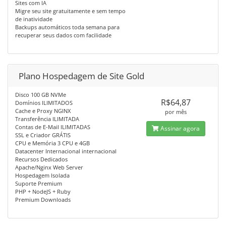
Sites com IA
Migre seu site gratuitamente e sem tempo
de inatividade
Backups automáticos toda semana para
recuperar seus dados com facilidade
Plano Hospedagem de Site Gold
Disco 100 GB NVMe
R$64,87
Domínios ILIMITADOS
Cache e Proxy NGINX
por mês
Transferência ILIMITADA
Contas de E-Mail ILIMITADAS
Assinar agora
SSL e Criador GRÁTIS
CPU e Memória 3 CPU e 4GB
Datacenter Internacional internacional
Recursos Dedicados
Apache/Nginx Web Server
Hospedagem Isolada
Suporte Premium
PHP + NodeJS + Ruby
Premium Downloads