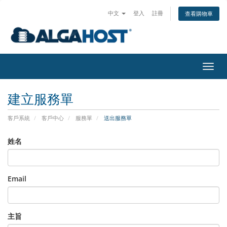
中文
登入
註冊
查看購物車
切
換
導
建立服務單
覽
客戶系統
客戶中心
服務單
送出服務單
姓名
Email
主旨