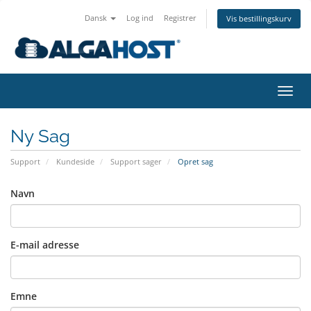
Dansk
Log ind
Registrer
Vis bestillingskurv
Skift
navig
Ny Sag
Support
Kundeside
Support sager
Opret sag
Navn
E-mail adresse
Emne