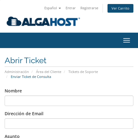
Español
Entrar
Registrarse
Ver Carrito
Alter
Nave
Abrir Ticket
Administración
Área del Cliente
Tickets de Soporte
Enviar Ticket de Consulta
Nombre
Dirección de Email
Asunto