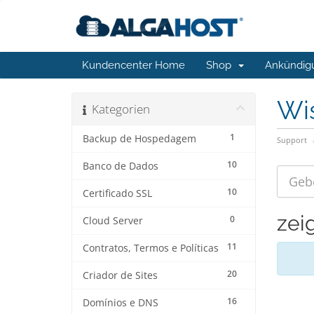
Kundencenter Home
Shop
Ankündig
Wi
Kategorien
1
Backup de Hospedagem
Support
10
Banco de Dados
10
Certificado SSL
zei
0
Cloud Server
11
Contratos, Termos e Políticas
20
Criador de Sites
16
Domínios e DNS