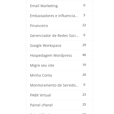
0
Email Marketing
5
Embaixadores e Influenciadores
22
Financeiro
0
Gerenciador de Redes Sociais
29
Google Workspace
46
Hospedagem Wordpress
10
Migre seu site
20
Minha Conta
0
Monitoramento de Servidores
23
PABX Virtual
25
Painel cPanel