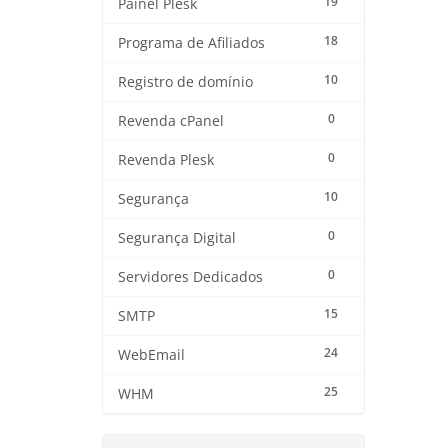
19
Painel Plesk
18
Programa de Afiliados
10
Registro de domínio
0
Revenda cPanel
0
Revenda Plesk
10
Segurança
0
Segurança Digital
0
Servidores Dedicados
15
SMTP
24
WebEmail
25
WHM