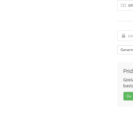
Generir
Prid
Gosta
bast
Da