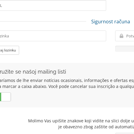
Sigurnost računa
aj lozinku
ružite se našoj mailing listi
ríamos de lhe enviar notícias ocasionais, informações e ofertas esp
a marcar a caixa abaixo. Você pode cancelar sua inscrição a qual
Ne
Molimo Vas upišite znakove koji vidite na slici dolje
je obavezno zbog zaštite od automatiz