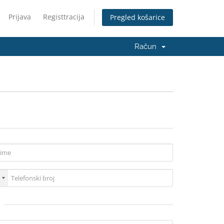
Prijava
Registtracija
Pregled košarice
Račun