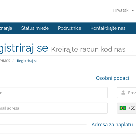
Hrvatski
znanja
Status mreže
Podružnice
Kontaktirajte nas
istriraj se
Kreirajte račun kod nas. . .
WHMCS
Registriraj se
Osobni podaci
+55
Adresa za naplatu