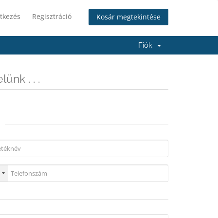
tkezés
Regisztráció
Kosár megtekintése
Fiók
ünk . . .