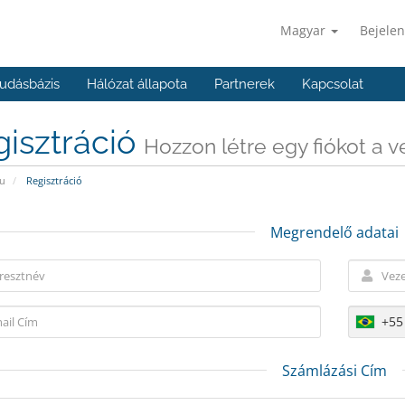
Magyar
Bejelen
udásbázis
Hálózat állapota
Partnerek
Kapcsolat
isztráció
Hozzon létre egy fiókot a vel
u
Regisztráció
Megrendelő adatai
+55
Számlázási Cím