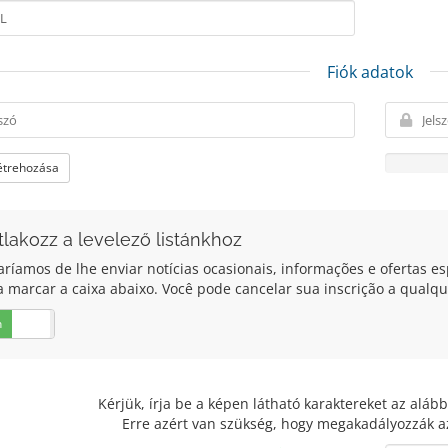
Fiók adatok
létrehozása
tlakozz a levelező listánkhoz
ríamos de lhe enviar notícias ocasionais, informações e ofertas esp
a marcar a caixa abaixo. Você pode cancelar sua inscrição a qual
n
Nem
Kérjük, írja be a képen látható karaktereket az alá
Erre azért van szükség, hogy megakadályozzák a