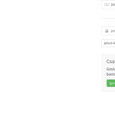
Jelszó 
Csa
Gosta
bast
Ige