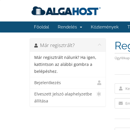
Főoldal
Rendelés
Közlemények
T
Reg
Már regisztrált?
Már regisztrált nálunk? Ha igen,
Ügyfélkap
kattintson az alábbi gombra a
belépéshez.
Bejelentkezés
Elveszett Jelszó alaphelyzetbe
állítása