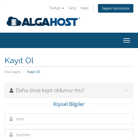
Türkçe
Giriş
Kayıt
Sepeti Görüntüle
Gezi
değiş
Kayıt Ol
Ana Sayfa
Kayıt Ol
Daha önce kayıt oldunuz mu?
Kişisel Bilgiler