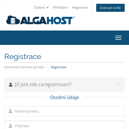
Čeština
Přihlášení
Registrace
Zobrazit košík
Přep
navig
Registrace
Domovská stránka portálu
Registrace
Již jste zde zaregistrovaní?
Osobní údaje