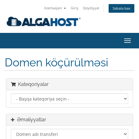
Azerbaijani
Giriş
Qeydiyyat
Səbətə bax
Naviq
keçid
Domen köçürülməsi
Kateqoriyalar
Əməliyyatlar