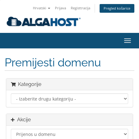
Hrvatski
Prijava
Registtracija
Pregled košarice
Preba
navig
Premijesti domenu
Kategorije
Akcije