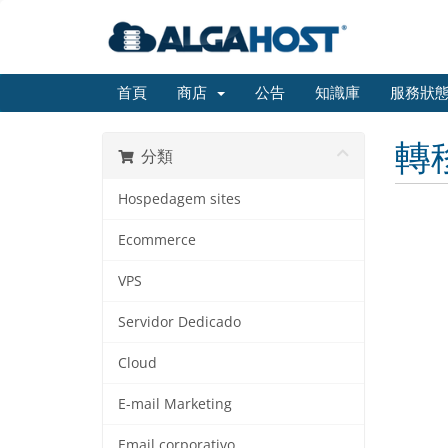
首頁
商店
公告
知識庫
服務狀
轉
分類
Hospedagem sites
Ecommerce
VPS
Servidor Dedicado
Cloud
E-mail Marketing
Email corporativo