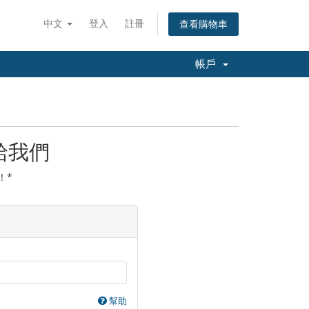
中文
登入
註冊
查看購物車
帳戶
給我們
！*
幫助