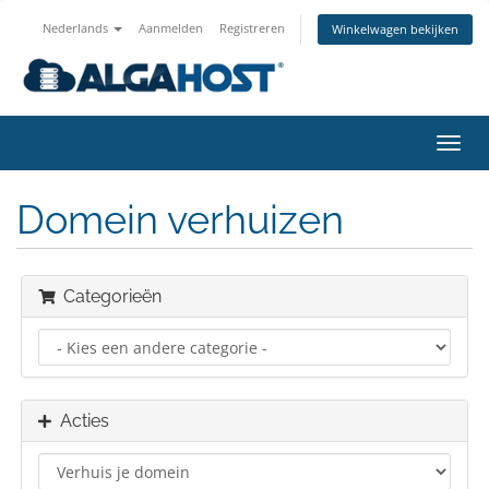
Nederlands
Aanmelden
Registreren
Winkelwagen bekijken
Navig
in-/u
Domein verhuizen
Categorieën
Acties