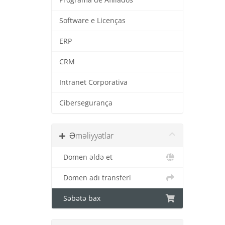
Software e Licenças
ERP
CRM
Intranet Corporativa
Cibersegurança
Əməliyyatlar
Domen əldə et
Domen adı transferi
Səbətə bax