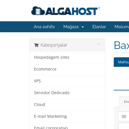
Ana səhifə
Mağaza
Elanlar
Məluma
Ba
Kateqoriyalar
Hospedagem sites
Məhsu
Ecommerce
VPS
Servidor Dedicado
En
Cloud
E-mail Marketing
Email corporativo