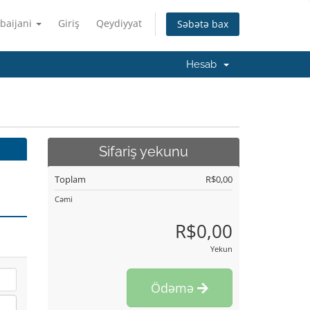
baijani
Giriş
Qeydiyyat
Səbətə bax
Hesab
Sifariş yekunu
Toplam
R$0,00
Cəmi
R$0,00
Yekun
Ödəmə