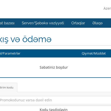
Azer
t bazası
Server/Şəbəkə vəziyyəti
Ortaqlar
Əlaqə
xış və ödəmə
l/Parametrlər
Qiymət/Müddət
Səbətiniz boşdur
dirim kodu
Kodu təsdiqləyin