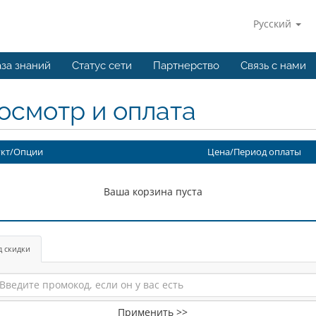
Русский
за знаний
Статус сети
Партнерство
Связь с нами
осмотр и оплата
кт/Опции
Цена/Период оплаты
Ваша корзина пуста
д скидки
Применить >>