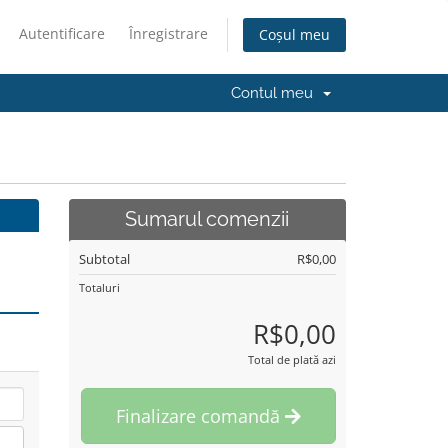
Autentificare
Înregistrare
Coșul meu
Contul meu
Sumarul comenzii
Subtotal
R$0,00
Totaluri
R$0,00
Total de plată azi
Finalizare comandă