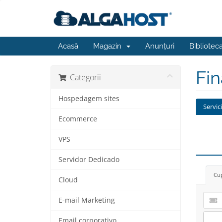
Acasă
Magazin
Anunțuri
Bibliotec
Fi
Categorii
Hospedagem sites
Servic
Ecommerce
VPS
Servidor Dedicado
Cup
Cloud
E-mail Marketing
Email corporativo