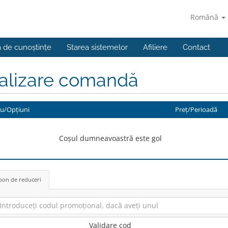
Română
a de cunoștințe
Starea sistemelor
Afiliere
Contact
nalizare comandă
iu/Opțiuni
Preț/Perioadă
Coșul dumneavoastră este gol
on de reduceri
Validare cod